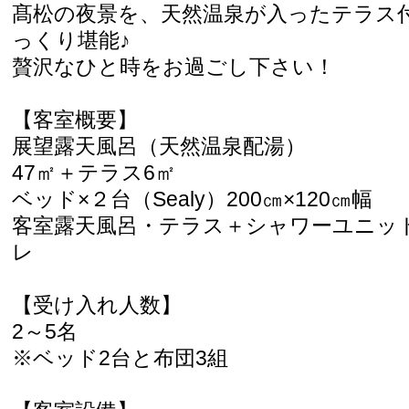
髙松の夜景を、天然温泉が入ったテラス
っくり堪能♪
贅沢なひと時をお過ごし下さい！
【客室概要】
展望露天風呂（天然温泉配湯）
47㎡＋テラス6㎡
ベッド×２台（Sealy）200㎝×120㎝幅
客室露天風呂・テラス＋シャワーユニッ
レ
【受け入れ人数】
2～5名
※ベッド2台と布団3組