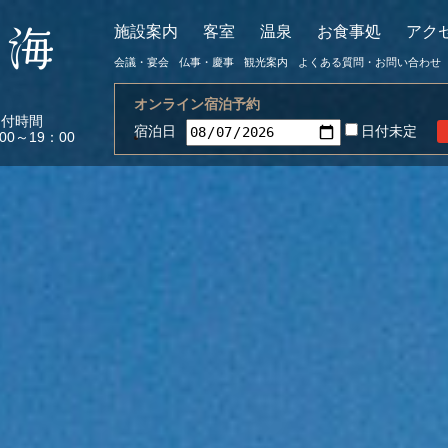
施設案内
客室
温泉
お食事処
アク
会議・宴会
仏事・慶事
観光案内
よくある質問・お問い合わせ
オンライン宿泊予約
受付時間
宿泊日
日付未定
:00～19：00